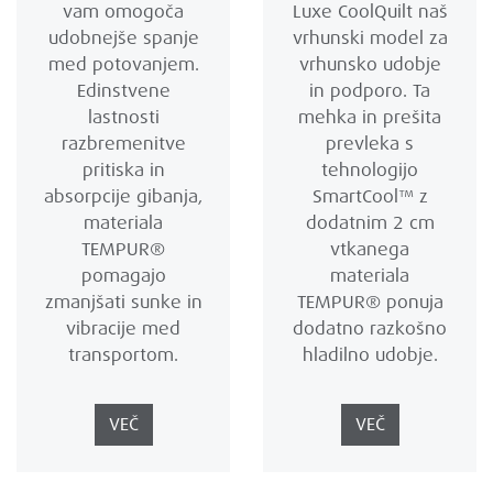
vam omogoča
Luxe CoolQuilt naš
udobnejše spanje
vrhunski model za
med potovanjem.
vrhunsko udobje
Edinstvene
in podporo. Ta
lastnosti
mehka in prešita
razbremenitve
prevleka s
pritiska in
tehnologijo
absorpcije gibanja,
SmartCool™ z
materiala
dodatnim 2 cm
TEMPUR®
vtkanega
pomagajo
materiala
zmanjšati sunke in
TEMPUR® ponuja
vibracije med
dodatno razkošno
transportom.
hladilno udobje.
VEČ
VEČ