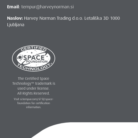
Email
:
tempur@harveynorman.si
Naslov:
Harvey Norman Trading d.o.o. Letališka 3D 1000
Ljubljana
The Certified Space
Technology™ trademark is
used under license.
All Rights Reserved.
Visit si.tempur.com/sl-SI/space-
foundation for certification
information.