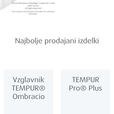
The Certified Space Technology™ trademark is used
under license.
All Rights Reserved.
Visit si.tempur.com/sl-SI/space-foundation for certification
information.
Najbolje prodajani izdelki
Vzglavnik
TEMPUR
TEMPUR®
Pro® Plus
Ombracio