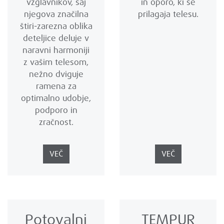
vzglavnikov, saj
in oporo, ki se
njegova značilna
prilagaja telesu.
štiri-zarezna oblika
deteljice deluje v
naravni harmoniji
z vašim telesom,
nežno dviguje
ramena za
optimalno udobje,
podporo in
zračnost.
VEČ
VEČ
Potovalni
TEMPUR