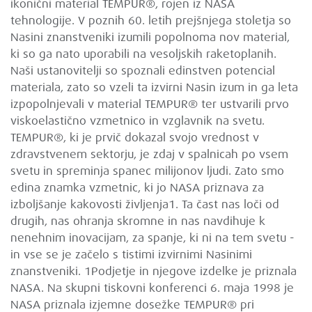
ikonični material TEMPUR®, rojen iz NASA
tehnologije. V poznih 60. letih prejšnjega stoletja so
Nasini znanstveniki izumili popolnoma nov material,
ki so ga nato uporabili na vesoljskih raketoplanih.
Naši ustanovitelji so spoznali edinstven potencial
materiala, zato so vzeli ta izvirni Nasin izum in ga leta
izpopolnjevali v material TEMPUR® ter ustvarili prvo
viskoelastično vzmetnico in vzglavnik na svetu.
TEMPUR®, ki je prvič dokazal svojo vrednost v
zdravstvenem sektorju, je zdaj v spalnicah po vsem
svetu in spreminja spanec milijonov ljudi. Zato smo
edina znamka vzmetnic, ki jo NASA priznava za
izboljšanje kakovosti življenja1. Ta čast nas loči od
drugih, nas ohranja skromne in nas navdihuje k
nenehnim inovacijam, za spanje, ki ni na tem svetu -
in vse se je začelo s tistimi izvirnimi Nasinimi
znanstveniki. 1Podjetje in njegove izdelke je priznala
NASA. Na skupni tiskovni konferenci 6. maja 1998 je
NASA priznala izjemne dosežke TEMPUR® pri