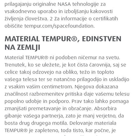
prilagajanju originalne NASA tehnologije za
vsakodnevno uporabo in izboljšanju kakovosti
življenja človeštva. 2 Za informacije o certifikatih
obiščite tempur.com/spacefoundation.
MATERIAL TEMPUR®, EDINSTVEN
NA ZEMLJI
Material TEMPUR® ni podoben ničemur na svetu.
Trenutek, ko se uležete, je kot čista čarovnija, saj se
celice takoj odzovejo na obliko, težo in toploto
vašega telesa ter se natančno prilagodijo in uskladijo
z vsakim vašim centimetrom. Njegova dokazana
značilnost razbremenitev pritiska daje vašemu telesu
popolno udobje in podporo. Prav tako lahko pomaga
zmanjšati premetavanje in obračanje. Absorbira
gibanje vašega partnerja, zato je manj verjetno, da
bosta drug drugega motila. Delovanje materiala
TEMPUR® je zapleteno, toda tisto, kar počne, je