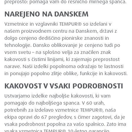
preprosto: pomaga vam do resnično mirnega spanca.
NAREJENO NA DANSKEM
Vzmetnice in vzglavniki TEMPUR® so izdelani v
našem proizvodnem centru na Danskem, državi z
dolgo cenjeno dediščino pionirske znanosti in
tehnologije. Dansko oblikovanje je cenjeno tudi po
vsem svetu – na splošno velja za značilen znak
kakovosti s čistimi linijami, ki zajemajo preprostost
narave. Naši izdelki popolnoma odražajo te lastnosti
in ponujajo popolno zlitje oblike, funkcije in kakovosti.
KAKOVOST V VSAKI PODROBNOSTI
Ustvarjamo izdelke najboljše kakovosti, ki vam
pomagajo do najboljšega spanca. V 60 urah,
potrebnih za izdelavo vzmetnice TEMPUR®, naša
ekipa opravi do 67 pregledov, s čimer zagotovi, da je
vsaka podrobnost popolna za vašo spalnico. Zato ima
vsaka vzmetnica TEMPUR® 10-letno garancijo