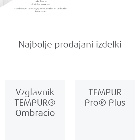
under license.
All Rights Reserved.
Visit si.tempur.com/sl-SI/space-foundation for certification
information.
Najbolje prodajani izdelki
Vzglavnik
TEMPUR
TEMPUR®
Pro® Plus
Ombracio