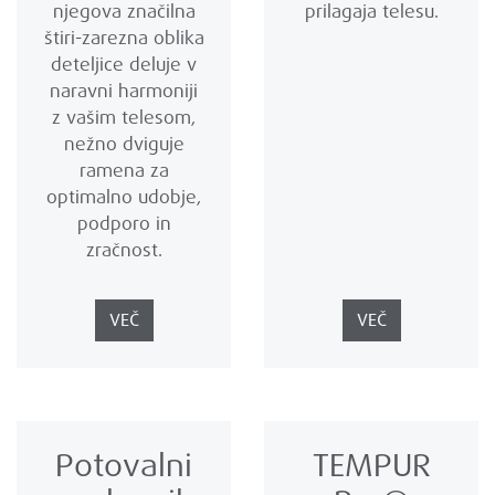
njegova značilna
prilagaja telesu.
štiri-zarezna oblika
deteljice deluje v
naravni harmoniji
z vašim telesom,
nežno dviguje
ramena za
optimalno udobje,
podporo in
zračnost.
VEČ
VEČ
Potovalni
TEMPUR