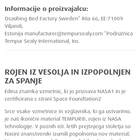
Informacije o proizvajalcu:
Osaühing Bed Factory Sweden* Riia 66, EE-71009
Viljandi,
Estonija
manufacturer@tempursealy.com
*Podružnica
Tempur Sealy International, Inc.
ROJEN IZ VESOLJA IN IZPOPOLNJEN
ZA SPANJE
Edina znamka vzmetnic, ki jo priznava NASA1 in je
certificirana s strani Space Foundtation2
Srce vsake vzmetnice in vzglavnika, ki ga ustvarimo,
je naš ikonični material TEMPUR®, rojen iz NASA
tehnologije. V poznih 60. letih prejšnjega stoletja so
Nasini znanstveniki izumili popolnoma nov material,