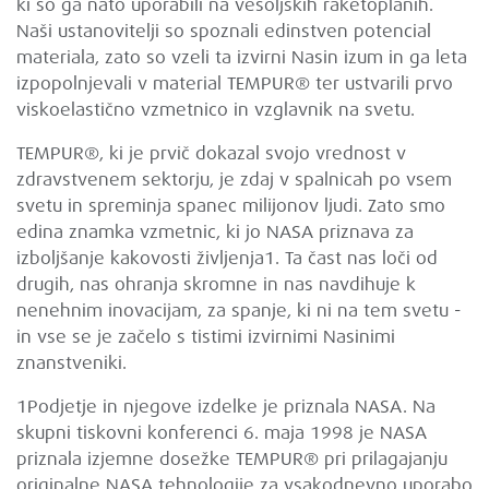
ki so ga nato uporabili na vesoljskih raketoplanih.
Naši ustanovitelji so spoznali edinstven potencial
materiala, zato so vzeli ta izvirni Nasin izum in ga leta
izpopolnjevali v material TEMPUR® ter ustvarili prvo
viskoelastično vzmetnico in vzglavnik na svetu.
TEMPUR®, ki je prvič dokazal svojo vrednost v
zdravstvenem sektorju, je zdaj v spalnicah po vsem
svetu in spreminja spanec milijonov ljudi. Zato smo
edina znamka vzmetnic, ki jo NASA priznava za
izboljšanje kakovosti življenja1. Ta čast nas loči od
drugih, nas ohranja skromne in nas navdihuje k
nenehnim inovacijam, za spanje, ki ni na tem svetu -
in vse se je začelo s tistimi izvirnimi Nasinimi
znanstveniki.
1Podjetje in njegove izdelke je priznala NASA. Na
skupni tiskovni konferenci 6. maja 1998 je NASA
priznala izjemne dosežke TEMPUR® pri prilagajanju
originalne NASA tehnologije za vsakodnevno uporabo