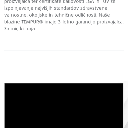
proizvajalca ter certifikate kakovosti LGA in TÜV za
izpolnjevanje najvišjih standardov zdravstvene,
varnostne, okoljske in tehnične odličnosti. Naše
blazine TEMPUR® imajo 3-letno garancijo proizvajalca.
Za mir, ki traja.