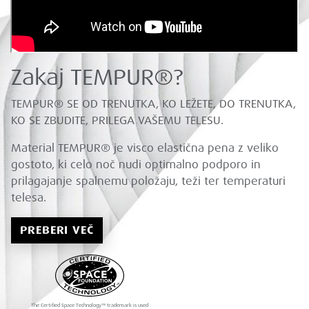
Zakaj TEMPUR®?
TEMPUR® SE OD TRENUTKA, KO LEŽETE, DO TRENUTKA,
KO SE ZBUDITE, PRILEGA VAŠEMU TELESU.
Material TEMPUR® je visco elastična pena z veliko
gostoto, ki celo noč nudi optimalno podporo in
prilagajanje spalnemu položaju, teži ter temperaturi
telesa.
PREBERI VEČ
The Certified Space Technology™ trademark is used