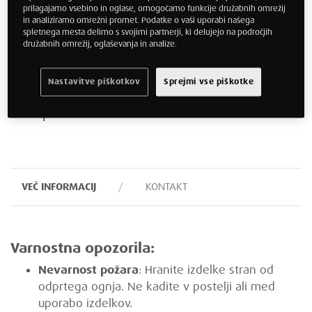
omogoča udobnejše spanje med
prilagajamo vsebino in oglase, omogočamo funkcije družabnih omrežij
in analiziramo omrežni promet. Podatke o vaši uporabi našega
potovanjem. Edinstvene lastnosti
spletnega mesta delimo s svojimi partnerji, ki delujejo na področjih
družabnih omrežij, oglaševanja in analize.
razbremenitve pritiska in absorpcije
gibanja, materiala TEMPUR® pomagajo
Nastavitve piškotkov
Sprejmi vse piškotke
zmanjšati sunke in vibracije med
transportom.
VEČ INFORMACIJ
KONTAKT
Varnostna opozorila:
Nevarnost požara
: Hranite izdelke stran od
odprtega ognja. Ne kadite v postelji ali med
uporabo izdelkov.