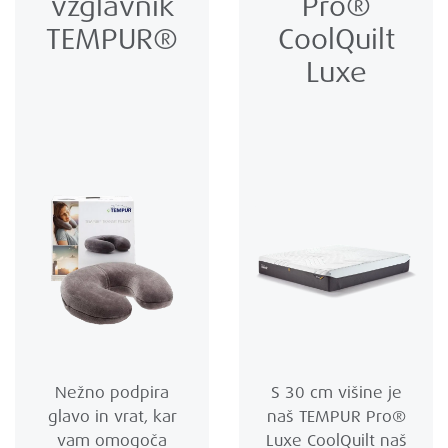
vzglavnik
Pro®
TEMPUR®
CoolQuilt
Luxe
Nežno podpira
S 30 cm višine je
glavo in vrat, kar
naš TEMPUR Pro®
vam omogoča
Luxe CoolQuilt naš