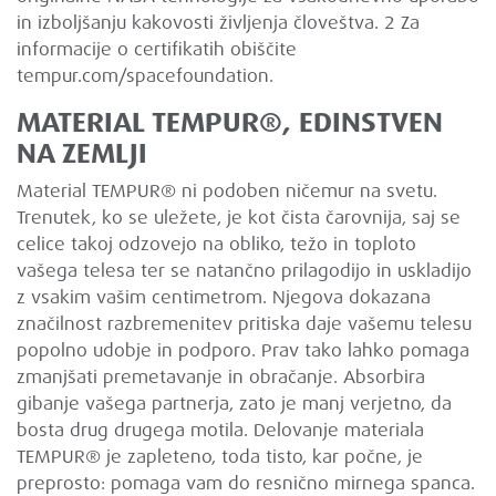
in izboljšanju kakovosti življenja človeštva. 2 Za
informacije o certifikatih obiščite
tempur.com/spacefoundation.
MATERIAL TEMPUR®, EDINSTVEN
NA ZEMLJI
Material TEMPUR® ni podoben ničemur na svetu.
Trenutek, ko se uležete, je kot čista čarovnija, saj se
celice takoj odzovejo na obliko, težo in toploto
vašega telesa ter se natančno prilagodijo in uskladijo
z vsakim vašim centimetrom. Njegova dokazana
značilnost razbremenitev pritiska daje vašemu telesu
popolno udobje in podporo. Prav tako lahko pomaga
zmanjšati premetavanje in obračanje. Absorbira
gibanje vašega partnerja, zato je manj verjetno, da
bosta drug drugega motila. Delovanje materiala
TEMPUR® je zapleteno, toda tisto, kar počne, je
preprosto: pomaga vam do resnično mirnega spanca.