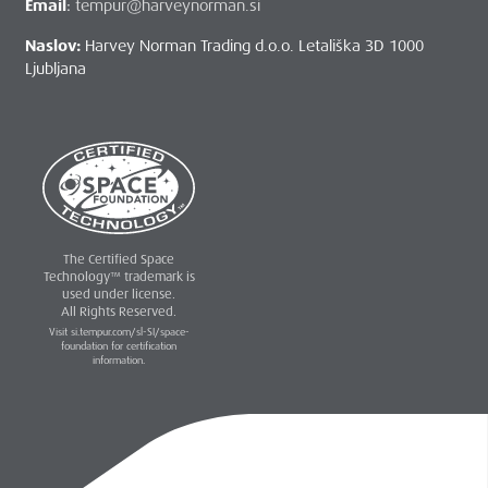
Email
:
tempur@harveynorman.si
Naslov:
Harvey Norman Trading d.o.o. Letališka 3D 1000
Ljubljana
The Certified Space
Technology™ trademark is
used under license.
All Rights Reserved.
Visit si.tempur.com/sl-SI/space-
foundation for certification
information.