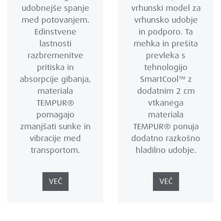
udobnejše spanje
vrhunski model za
med potovanjem.
vrhunsko udobje
Edinstvene
in podporo. Ta
lastnosti
mehka in prešita
razbremenitve
prevleka s
pritiska in
tehnologijo
absorpcije gibanja,
SmartCool™ z
materiala
dodatnim 2 cm
TEMPUR®
vtkanega
pomagajo
materiala
zmanjšati sunke in
TEMPUR® ponuja
vibracije med
dodatno razkošno
transportom.
hladilno udobje.
VEČ
VEČ