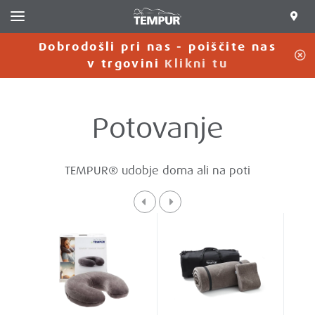
Dobrodošli pri nas - poiščite nas
C
v trgovini
Klikni tu
Potovanje
TEMPUR® udobje doma ali na poti
Previous
Next