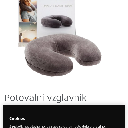
Potovalni vzglavnik
TEMPUR®
Cookies
Nežno podpira glavo in vrat, kar vam
S piškotki zagotavljamo, da naše spletno mesto deluje pravilno,