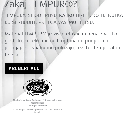
Zakaj TEMPUR®?
TEMPUR® SE OD TRENUTKA, KO LEŽETE, DO TRENUTKA,
KO SE ZBUDITE, PRILEGA VAŠEMU TELESU.
Material TEMPUR® je visco elastična pena z veliko
gostoto, ki celo noč nudi optimalno podporo in
prilagajanje spalnemu položaju, teži ter temperaturi
telesa.
PREBERI VEČ
The Certified Space Technology™ trademark is used
under license.
All Rights Reserved.
Visit si.tempur.com/sl-SI/space-foundation for certification
information.