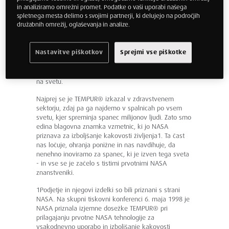
in analiziramo omrežni promet. Podatke o vaši uporabi našega
ustvarimo, je naš ikonični TEMPUR® Material, rojen iz
spletnega mesta delimo s svojimi partnerji, ki delujejo na področjih
NASA tehnologije. V poznih 60-ih letih so NASA
družabnih omrežij, oglaševanja in analize.
znanstveniki izumili popolnoma nov material, ki je bil
nato uporabljen na vesoljskih plovilih. Naši
ustanovitelji so prepoznali edinstven potencial
Nastavitve piškotkov
Sprejmi vse piškotke
materiala. Tako so vzeli prvotni NASA izum in leta
preživeli v izpopolnjevanju v TEMPUR® Material ter
ustvarili prvo viskoelastično vzmetnico in vzglavnik
na svetu.
Najprej se je TEMPUR® izkazal v zdravstvenem
sektorju, zdaj pa ga najdemo v spalnicah po vsem
svetu, kjer spreminja spanec milijonov ljudi. Zato smo
edina blagovna znamka vzmetnic, ki jo NASA
priznava za izboljšanje kakovosti življenja1. Ta čast
nas ločuje, ohranja ponižne in nas navdihuje, da
nenehno inoviramo za spanec, ki je izven tega sveta
- in vse se je začelo s tistimi prvotnimi NASA
znanstveniki.
1Podjetje in njegovi izdelki so bili priznani s strani
NASA. Na skupni tiskovni konferenci 6. maja 1998 je
NASA priznala izjemne dosežke TEMPUR® pri
prilagajanju prvotne NASA tehnologije za
vsakodnevno uporabo in izboljšanje kakovosti