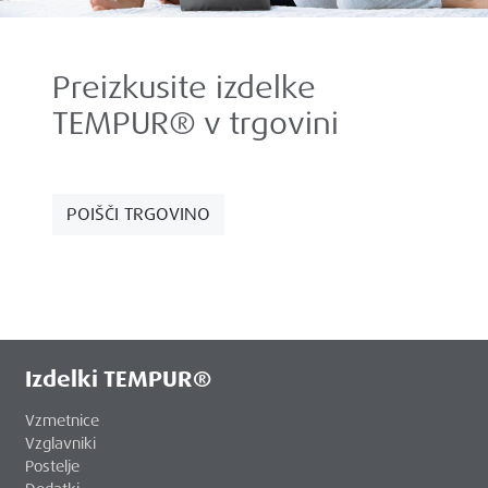
Preizkusite izdelke
TEMPUR® v trgovini
POIŠČI TRGOVINO
Izdelki TEMPUR®
Vzmetnice
Vzglavniki
Postelje