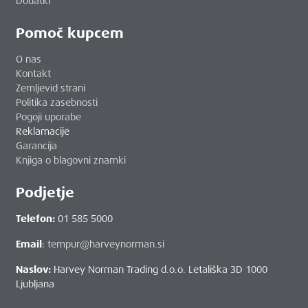
Dodatki
Pomoč kupcem
O nas
Kontakt
Zemljevid strani
Politika zasebnosti
Pogoji uporabe
Reklamacije
Garancija
Knjiga o blagovni znamki
Podjetje
Telefon:
01 585 5000
Email
:
tempur@harveynorman.si
Naslov:
Harvey Norman Trading d.o.o. Letališka 3D 1000
Ljubljana