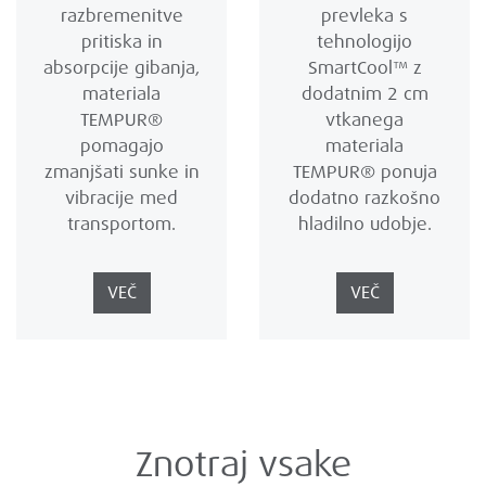
razbremenitve
prevleka s
pritiska in
tehnologijo
absorpcije gibanja,
SmartCool™ z
materiala
dodatnim 2 cm
TEMPUR®
vtkanega
pomagajo
materiala
zmanjšati sunke in
TEMPUR® ponuja
vibracije med
dodatno razkošno
transportom.
hladilno udobje.
VEČ
VEČ
Znotraj vsake