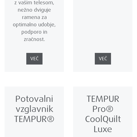
z vašim telesom,
nežno dviguje
ramena za
optimalno udobje,
podporo in
zračnost.
VEČ
VEČ
Potovalni
TEMPUR
vzglavnik
Pro®
TEMPUR®
CoolQuilt
Luxe