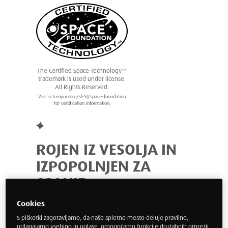
The Certified Space Technology™
trademark is used under license.
All Rights Reserved.
Visit si.tempur.com/sl-SI/space-foundation
for certification information.
ROJEN IZ VESOLJA IN
IZPOPOLNJEN ZA
SPANJE
Edina blagovna znamka vzmetnic, ki jo priznava
Cookies
NASA1 in je certificirana s strani Space Foundation2.
S piškotki zagotavljamo, da naše spletno mesto deluje pravilno,
V središču vsake vzmetnice in vzglavnika, ki ga
prilagajamo vsebino in oglase, omogočamo funkcije družabnih omrežij