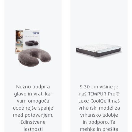
Nežno podpira
S 30 cm višine je
glavo in vrat, kar
naš TEMPUR Pro®
vam omogoča
Luxe CoolQuilt naš
udobnejše spanje
vrhunski model za
med potovanjem.
vrhunsko udobje
Edinstvene
in podporo. Ta
lastnosti
mehka in prešita