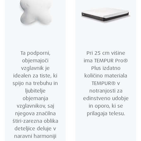
Ta podporni,
Pri 25 cm višine
objemajoči
ima TEMPUR Pro®
vzglavnik je
Plus izdatno
idealen za tiste, ki
količino materiala
spijo na trebuhu in
TEMPUR® v
ljubitelje
notranjosti za
objemanja
edinstveno udobje
vzglavnikov, saj
in oporo, ki se
njegova značilna
prilagaja telesu.
štiri-zarezna oblika
deteljice deluje v
naravni harmoniji