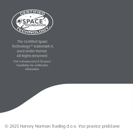
The Certified Space
Technology™ trademark is
used under license.
All Rights Reserved.
Visit si.tempur.com/sl-SI/space-
foundation for certification
information.
© 2025 Harvey Norman Trading d.o.o. Vse pravice pridržane.