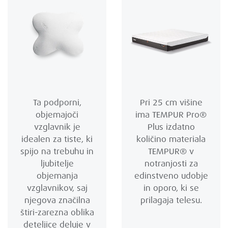
Ta podporni,
Pri 25 cm višine
objemajoči
ima TEMPUR Pro®
vzglavnik je
Plus izdatno
idealen za tiste, ki
količino materiala
spijo na trebuhu in
TEMPUR® v
ljubitelje
notranjosti za
objemanja
edinstveno udobje
vzglavnikov, saj
in oporo, ki se
njegova značilna
prilagaja telesu.
štiri-zarezna oblika
deteljice deluje v