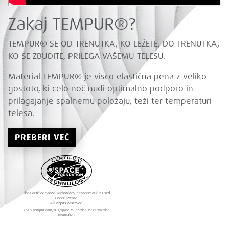
Zakaj TEMPUR®?
TEMPUR® SE OD TRENUTKA, KO LEŽETE, DO TRENUTKA,
KO SE ZBUDITE, PRILEGA VAŠEMU TELESU.
Material TEMPUR® je visco elastična pena z veliko
gostoto, ki celo noč nudi optimalno podporo in
prilagajanje spalnemu položaju, teži ter temperaturi
telesa.
PREBERI VEČ
The Certified Space Technology™ trademark is used
under license.
All Rights Reserved.
Visit si.tempur.com/sl-SI/space-foundation for certification
information.