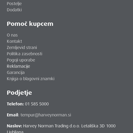
Postelje
Dodatki
Pomoč kupcem
O nas
Kontakt
Zemljevid strani
Politika zasebnosti
Pogoji uporabe
Reklamacije
Garancija
Knjiga o blagovni znamki
Podjetje
Telefon:
01 585 5000
Email
:
tempur@harveynorman.si
Naslov:
Harvey Norman Trading d.o.o. Letališka 3D 1000
Ljubljana