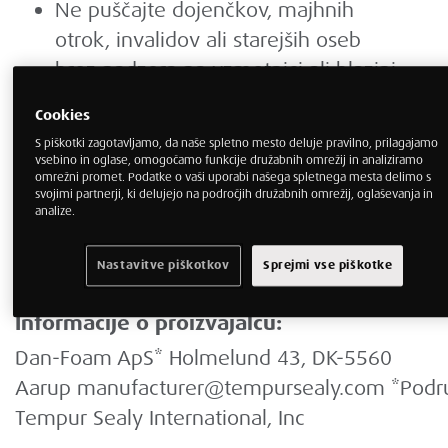
Ne puščajte dojenčkov, majhnih
otrok, invalidov ali starejših oseb
brez nadzora na vzmetnici ali blazini,
če se ne morejo sami zlahka obrniti.
Cookies
Redno premikajte nepokretne
S piškotki zagotavljamo, da naše spletno mesto deluje pravilno, prilagajamo
uporabnike.
vsebino in oglase, omogočamo funkcije družabnih omrežij in analiziramo
omrežni promet. Podatke o vaši uporabi našega spletnega mesta delimo s
Nevarnost požara: Hranite izdelke
svojimi partnerji, ki delujejo na področjih družabnih omrežij, oglaševanja in
analize.
stran od odprtega ognja. Ne kadite v
postelji ali med uporabo izdelkov.
Nastavitve piškotkov
Sprejmi vse piškotke
Največja telesna teža do 150 kg.
Informacije o proizvajalcu:
Dan-Foam ApS* Holmelund 43, DK-5560
Aarup
manufacturer@tempursealy.com
*Podr
Tempur Sealy International, Inc