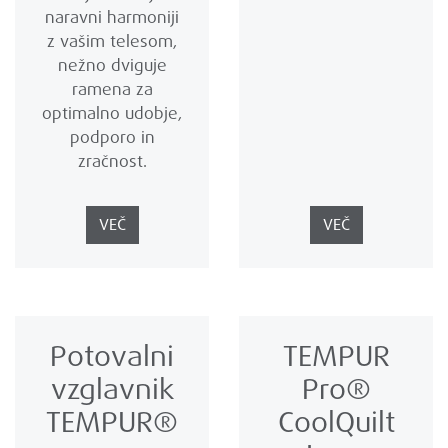
naravni harmoniji
z vašim telesom,
nežno dviguje
ramena za
optimalno udobje,
podporo in
zračnost.
VEČ
VEČ
Potovalni
TEMPUR
vzglavnik
Pro®
TEMPUR®
CoolQuilt