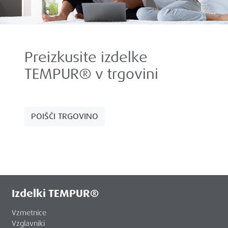
Preizkusite izdelke
TEMPUR® v trgovini
POIŠČI TRGOVINO
Izdelki TEMPUR®
Vzmetnice
Vzglavniki