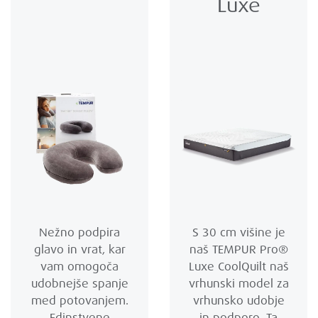
Luxe
Nežno podpira
S 30 cm višine je
glavo in vrat, kar
naš TEMPUR Pro®
vam omogoča
Luxe CoolQuilt naš
udobnejše spanje
vrhunski model za
med potovanjem.
vrhunsko udobje
Edinstvene
in podporo. Ta