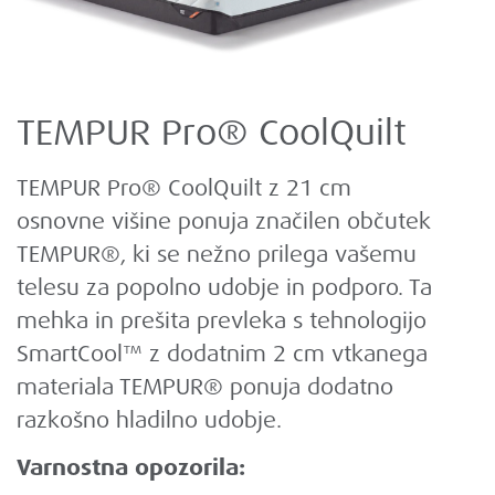
TEMPUR Pro® CoolQuilt
TEMPUR Pro® CoolQuilt z 21 cm
osnovne višine ponuja značilen občutek
TEMPUR®, ki se nežno prilega vašemu
telesu za popolno udobje in podporo. Ta
mehka in prešita prevleka s tehnologijo
SmartCool™ z dodatnim 2 cm vtkanega
materiala TEMPUR® ponuja dodatno
razkošno hladilno udobje.
Varnostna opozorila: