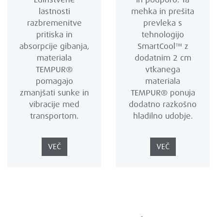
lastnosti
mehka in prešita
razbremenitve
prevleka s
pritiska in
tehnologijo
absorpcije gibanja,
SmartCool™ z
materiala
dodatnim 2 cm
TEMPUR®
vtkanega
pomagajo
materiala
zmanjšati sunke in
TEMPUR® ponuja
vibracije med
dodatno razkošno
transportom.
hladilno udobje.
VEČ
VEČ