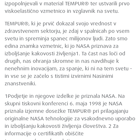
izpopolnjevali v material TEMPUR® ter ustvarili prvo
viskoelastično vzmetnico in vzglavnik na svetu.
TEMPUR®, ki je prvič dokazal svojo vrednost v
zdravstvenem sektorju, je zdaj v spalnicah po vsem
svetu in spreminja spanec milijonov ljudi. Zato smo
edina znamka vzmetnic, ki jo NASA priznava za
izboljšanje kakovosti življenja1. Ta čast nas loči od
drugih, nas ohranja skromne in nas navdihuje k
nenehnim inovacijam, za spanje, ki ni na tem svetu -
in vse se je začelo s tistimi izvirnimi Nasinimi
znanstveniki.
1Podjetje in njegove izdelke je priznala NASA. Na
skupni tiskovni konferenci 6. maja 1998 je NASA
priznala izjemne dosežke TEMPUR® pri prilagajanju
originalne NASA tehnologije za vsakodnevno uporabo
in izboljšanju kakovosti življenja človeštva. 2 Za
informacije o certifikatih obiščite