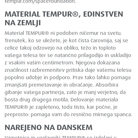
tempur.com/spacefoundation.
MATERIAL TEMPUR®, EDINSTVEN
NA ZEMLJI
Material TEMPUR® ni podoben ničemur na svetu.
Trenutek, ko se uležete, je kot čista čarovnija, saj se
celice takoj odzovejo na obliko, težo in toploto
vašega telesa ter se natančno prilagodijo in uskladijo
z vsakim vašim centimetrom. Njegova dokazana
značilnost razbremenitev pritiska daje vašemu telesu
popolno udobje in podporo. Prav tako lahko pomaga
zmanjšati premetavanje in obračanje. Absorbira
gibanje vašega partnerja, zato je manj verjetno, da
bosta drug drugega motila. Delovanje materiala
TEMPUR® je zapleteno, toda tisto, kar počne, je
preprosto: pomaga vam do resnično mirnega spanca.
NAREJENO NA DANSKEM
Vzmetnice in vzglavniki TEMPUR® so izdelani v