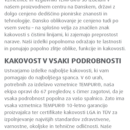
našem proizvodnem centru na Danskem, državi z
dolgo cenjeno dediščino pionirske znanosti in
tehnologije. Dansko oblikovanje je cenjeno tudi po
vsem svetu – na splošno velja za značilen znak
kakovosti s čistimi linijami, ki zajemajo preprostost
narave. Naši izdelki popolnoma odražajo te lastnosti
in ponujajo popolno zlitje oblike, funkcije in kakovosti.
KAKOVOST V VSAKI PODROBNOSTI
Ustvarjamo izdelke najboljše kakovosti, ki vam
pomagajo do najboljšega spanca. V 60 urah,
potrebnih za izdelavo vzmetnice TEMPUR®, naša
ekipa opravi do 67 pregledov, s čimer zagotovi, da je
vsaka podrobnost popolna za vašo spalnico. Zato ima
vsaka vzmetnica TEMPUR® 10-letno garancijo
proizvajalca ter certifikate kakovosti LGA in TÜV za
izpolnjevanje najvišjih standardov zdravstvene,
varnostne, okoljske in tehnične odličnosti. Naše